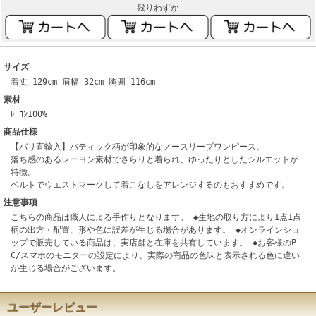
残りわずか
サイズ
着丈 129cm 肩幅 32cm 胸囲 116cm
素材
ﾚｰﾖﾝ100%
商品仕様
【バリ直輸入】バティック柄が印象的なノースリーブワンピース。
落ち感のあるレーヨン素材でさらりと着られ、ゆったりとしたシルエットが
特徴。
ベルトでウエストマークして着こなしをアレンジするのもおすすめです。
注意事項
こちらの商品は職人による手作りとなります。 ◆生地の取り方により1点1点
柄の出方・配置、形や色に誤差が生じる場合があります。 ◆オンラインショ
ップで販売している商品は、実店舗と在庫を共有しています。 ◆お客様のP
C/スマホのモニターの設定により、実際の商品の色味と表示される色に違い
が生じる場合がございます。
ユーザーレビュー