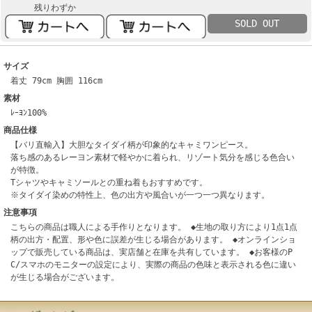
残りわずか
SOLD OUT
サイズ
着丈 79cm 胸囲 116cm
素材
ﾚｰﾖﾝ100%
商品仕様
【バリ直輸入】大胆なタイダイ柄が印象的なキャミワンピース。
落ち感のあるレーヨン素材で軽やかに着られ、リゾート気分を感じる色合い
が特徴。
Tシャツやキャミソールとの重ね着もおすすめです。
※タイダイ染めの特性上、色の出方や風合いが一つ一つ異なります。
注意事項
こちらの商品は職人による手作りとなります。 ◆生地の取り方により1点1点
柄の出方・配置、形や色に誤差が生じる場合があります。 ◆オンラインショ
ップで販売している商品は、実店舗と在庫を共有しています。 ◆お客様のP
C/スマホのモニターの設定により、実際の商品の色味と表示される色に違い
が生じる場合がございます。