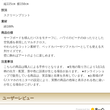
縦225cm 横150cm
技法
スクリーンプリント
素材
綿100%
商品仕様
サーフボードを積んだバスをモチーフに、ハワイのビーチのゆったりとした
空気感を表現したマルチクロス。
やわらかなコットン素材で、ベッドカバーやソファカバーとしても使える大
判サイズです。
壁に飾ればアートのように楽しめます。
注意事項
こちらの商品は職人による手作りとなります。 ◆生地の取り方により1点1点
柄の出方・配置、形や色に誤差が生じる場合があります。 ◆オンラインショ
ップで販売している商品は、実店舗と在庫を共有しています。 ◆お客様のP
C/スマホのモニターの設定により、実際の商品の色味と表示される色に違い
が生じる場合がございます。
ユーザーレビュー