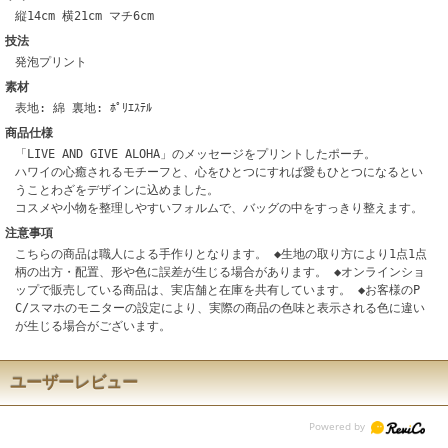
縦14cm 横21cm マチ6cm
技法
発泡プリント
素材
表地: 綿 裏地: ﾎﾟﾘｴｽﾃﾙ
商品仕様
「LIVE AND GIVE ALOHA」のメッセージをプリントしたポーチ。
ハワイの心癒されるモチーフと、心をひとつにすれば愛もひとつになるとい
うことわざをデザインに込めました。
コスメや小物を整理しやすいフォルムで、バッグの中をすっきり整えます。
注意事項
こちらの商品は職人による手作りとなります。 ◆生地の取り方により1点1点
柄の出方・配置、形や色に誤差が生じる場合があります。 ◆オンラインショ
ップで販売している商品は、実店舗と在庫を共有しています。 ◆お客様のP
C/スマホのモニターの設定により、実際の商品の色味と表示される色に違い
が生じる場合がございます。
ユーザーレビュー