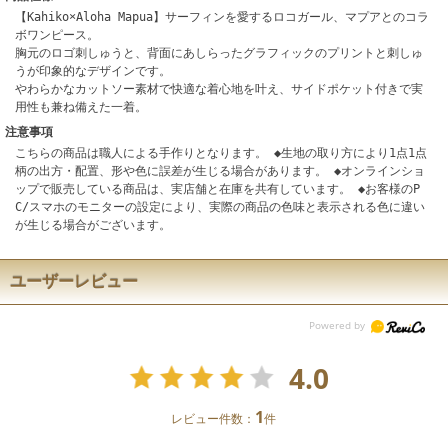
【Kahiko×Aloha Mapua】サーフィンを愛するロコガール、マプアとのコラ
ボワンピース。
胸元のロゴ刺しゅうと、背面にあしらったグラフィックのプリントと刺しゅ
うが印象的なデザインです。
やわらかなカットソー素材で快適な着心地を叶え、サイドポケット付きで実
用性も兼ね備えた一着。
注意事項
こちらの商品は職人による手作りとなります。 ◆生地の取り方により1点1点
柄の出方・配置、形や色に誤差が生じる場合があります。 ◆オンラインショ
ップで販売している商品は、実店舗と在庫を共有しています。 ◆お客様のP
C/スマホのモニターの設定により、実際の商品の色味と表示される色に違い
が生じる場合がございます。
ユーザーレビュー
4.0
1
レビュー件数：
件