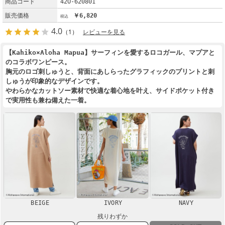
商品コード
42O-620801
販売価格
￥6,820
4.0
（1）
レビューを見る
【Kahiko×Aloha Mapua】サーフィンを愛するロコガール、マプアと
のコラボワンピース。
胸元のロゴ刺しゅうと、背面にあしらったグラフィックのプリントと刺
しゅうが印象的なデザインです。
やわらかなカットソー素材で快適な着心地を叶え、サイドポケット付き
で実用性も兼ね備えた一着。
BEIGE
IVORY
NAVY
残りわずか