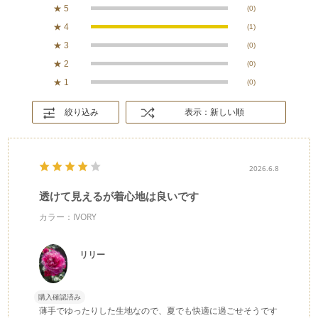
★
5
(0)
★
4
(1)
★
3
(0)
★
2
(0)
★
1
(0)
絞り込み
表示：新しい順
2026.6.8
透けて見えるが着心地は良いです
カラー：IVORY
リリー
購入確認済み
薄手でゆったりした生地なので、夏でも快適に過ごせそうです