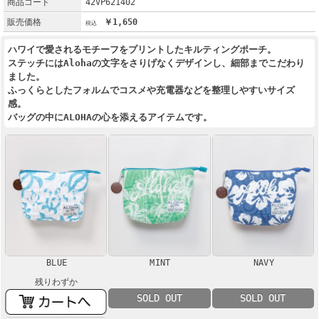
商品コード
42VP621402
販売価格
￥1,650
ハワイで愛されるモチーフをプリントしたキルティングポーチ。
ステッチにはAlohaの文字をさりげなくデザインし、細部までこだわり
ました。
ふっくらとしたフォルムでコスメや充電器などを整理しやすいサイズ
感。
バッグの中にALOHAの心を添えるアイテムです。
BLUE
MINT
NAVY
残りわずか
SOLD OUT
SOLD OUT