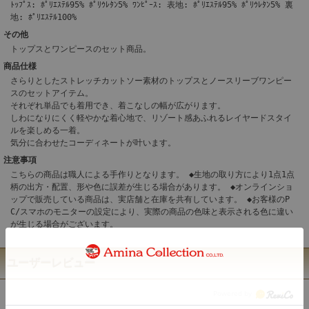
ﾄｯﾌﾟｽ: ﾎﾟﾘｴｽﾃﾙ95% ﾎﾟﾘｳﾚﾀﾝ5% ﾜﾝﾋﾟｰｽ: 表地: ﾎﾟﾘｴｽﾃﾙ95% ﾎﾟﾘｳﾚﾀﾝ5% 裏
地: ﾎﾟﾘｴｽﾃﾙ100%
その他
トップスとワンピースのセット商品。
商品仕様
さらりとしたストレッチカットソー素材のトップスとノースリーブワンピー
スのセットアイテム。
それぞれ単品でも着用でき、着こなしの幅が広がります。
しわになりにくく軽やかな着心地で、リゾート感あふれるレイヤードスタイ
ルを楽しめる一着。
気分に合わせたコーディネートが叶います。
注意事項
こちらの商品は職人による手作りとなります。 ◆生地の取り方により1点1点
柄の出方・配置、形や色に誤差が生じる場合があります。 ◆オンラインショ
ップで販売している商品は、実店舗と在庫を共有しています。 ◆お客様のP
C/スマホのモニターの設定により、実際の商品の色味と表示される色に違い
が生じる場合がございます。
ユーザーレビュー