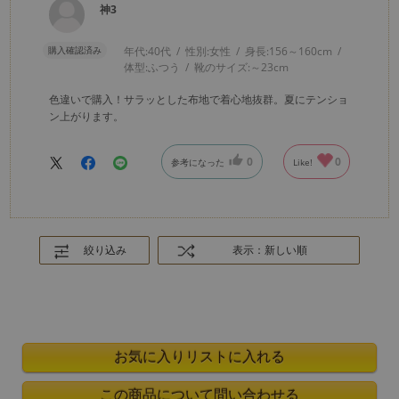
神3
購入確認済み
年代:
40代
性別:
女性
身長:
156～160cm
体型:
ふつう
靴のサイズ:
～23cm
色違いで購入！サラッとした布地で着心地抜群。夏にテンショ
ン上がります。
0
0
参考になった
Like!
絞り込み
表示：新しい順