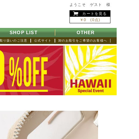
ようこそ ゲスト 様
カートを見る
￥0 (0点)
SHOP LIST
OTHER
取り扱いのご注意
公式サイト
卸のお取引をご希望のお客様へ