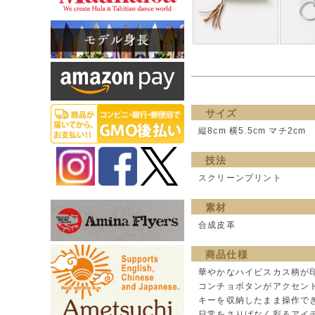
サイズ
縦8cm 横5.5cm マチ2cm
技法
スクリーンプリント
素材
合成皮革
商品仕様
華やかなハイビスカス柄が
コンチョボタンがアクセン
キーを収納したまま操作で
日常をさりげなく彩るアイ