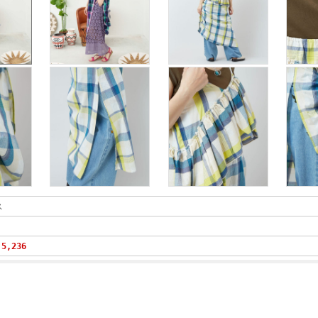
ス
5,236