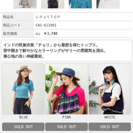
商品名
レチョリＴＯＰ
商品コード
CAS-611901
販売価格
￥3,740
インドの民族衣装「チョリ」から着想を得たトップス。
背中開きで鮮やかなカラーリングがサリーの雰囲気を演出。
着心地の良い伸縮素材。
BLUE
PINK
WHITE
SOLD OUT
SOLD OUT
SOLD OUT