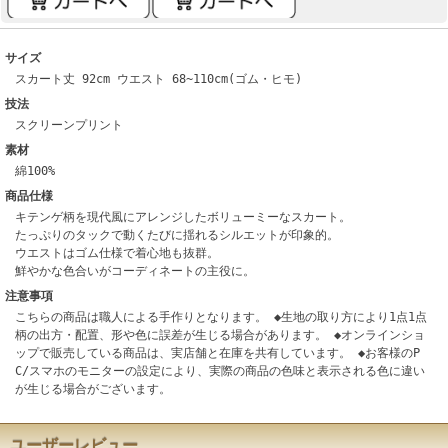
サイズ
スカート丈 92cm ウエスト 68~110cm(ゴム・ヒモ)
技法
スクリーンプリント
素材
綿100%
商品仕様
キテンゲ柄を現代風にアレンジしたボリューミーなスカート。
たっぷりのタックで動くたびに揺れるシルエットが印象的。
ウエストはゴム仕様で着心地も抜群。
鮮やかな色合いがコーディネートの主役に。
注意事項
こちらの商品は職人による手作りとなります。 ◆生地の取り方により1点1点
柄の出方・配置、形や色に誤差が生じる場合があります。 ◆オンラインショ
ップで販売している商品は、実店舗と在庫を共有しています。 ◆お客様のP
C/スマホのモニターの設定により、実際の商品の色味と表示される色に違い
が生じる場合がございます。
ユーザーレビュー