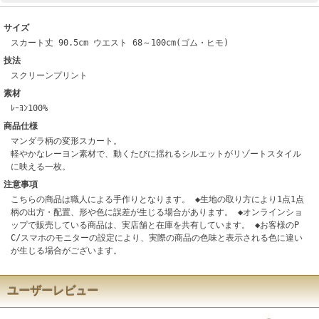
サイズ
スカート丈 90.5cm ウエスト 68～100cm(ゴム・ヒモ)
技法
スクリーンプリント
素材
ﾚｰﾖﾝ100%
商品仕様
マンダラ柄の変形スカート。
軽やかなレーヨン素材で、動くたびに揺れるシルエットがリゾートスタイル
に映える一枚。
注意事項
こちらの商品は職人による手作りとなります。 ◆生地の取り方により1点1点
柄の出方・配置、形や色に誤差が生じる場合があります。 ◆オンラインショ
ップで販売している商品は、実店舗と在庫を共有しています。 ◆お客様のP
C/スマホのモニターの設定により、実際の商品の色味と表示される色に違い
が生じる場合がございます。
ユーザーレビュー