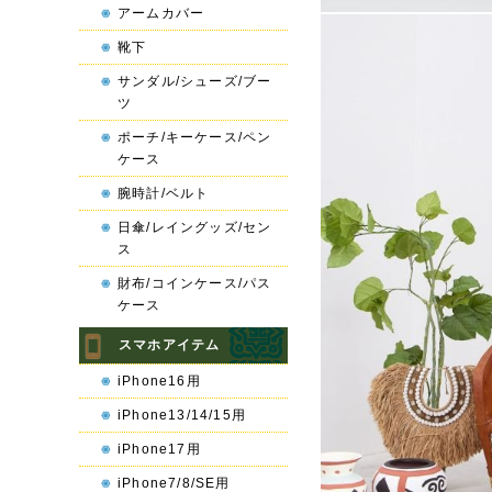
アームカバー
靴下
サンダル/シューズ/ブー
ツ
ポーチ/キーケース/ペン
ケース
腕時計/ベルト
日傘/レイングッズ/セン
ス
財布/コインケース/パス
ケース
スマホアイテム
iPhone16用
iPhone13/14/15用
iPhone17用
iPhone7/8/SE用