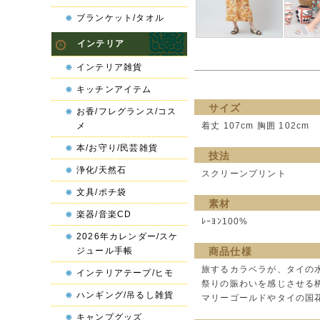
ブランケット/タオル
インテリア
インテリア雑貨
キッチンアイテム
サイズ
お香/フレグランス/コス
メ
着丈 107cm 胸囲 102cm
本/お守り/民芸雑貨
技法
浄化/天然石
スクリーンプリント
文具/ポチ袋
素材
楽器/音楽CD
ﾚｰﾖﾝ100%
2026年カレンダー/スケ
ジュール手帳
商品仕様
旅するカラベラが、タイの
インテリアテープ/ヒモ
祭りの賑わいを感じさせる
ハンギング/吊るし雑貨
マリーゴールドやタイの国
キャンプグッズ