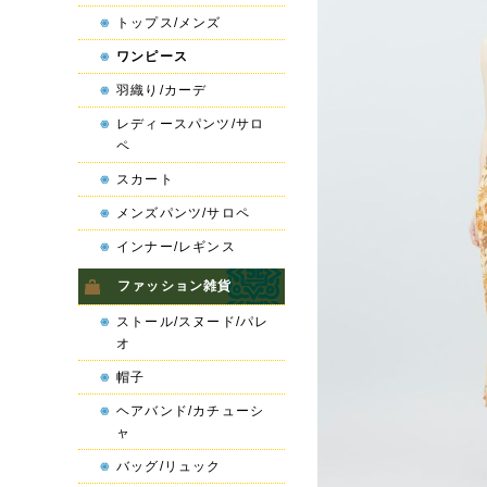
トップス/メンズ
ワンピース
羽織り/カーデ
レディースパンツ/サロ
ペ
スカート
メンズパンツ/サロペ
インナー/レギンス
ファッション雑貨
ストール/スヌード/パレ
オ
帽子
ヘアバンド/カチューシ
ャ
バッグ/リュック