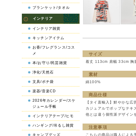
ブランケット/タオル
インテリア
インテリア雑貨
キッチンアイテム
お香/フレグランス/コス
メ
サイズ
着丈 113cm 肩幅 33cm 胸
本/お守り/民芸雑貨
浄化/天然石
素材
文具/ポチ袋
綿100%
楽器/音楽CD
商品仕様
2026年カレンダー/スケ
【タイ直輸入】鮮やかな広
ジュール手帳
カジュアルでポップなテキ
他とは違う個性派デザイン
インテリアテープ/ヒモ
ハンギング/吊るし雑貨
注意事項
こちらの商品は職人による
キャンプグッズ