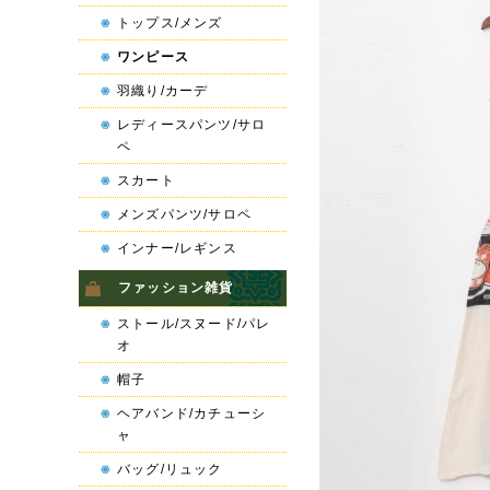
トップス/メンズ
ワンピース
羽織り/カーデ
レディースパンツ/サロ
ペ
スカート
メンズパンツ/サロペ
インナー/レギンス
ファッション雑貨
ストール/スヌード/パレ
オ
帽子
ヘアバンド/カチューシ
ャ
バッグ/リュック