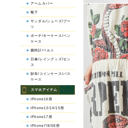
アームカバー
靴下
サンダル/シューズ/ブー
ツ
ポーチ/キーケース/ペン
ケース
腕時計/ベルト
日傘/レイングッズ/セン
ス
財布/コインケース/パス
ケース
スマホアイテム
iPhone16用
iPhone13/14/15用
iPhone17用
iPhone7/8/SE用