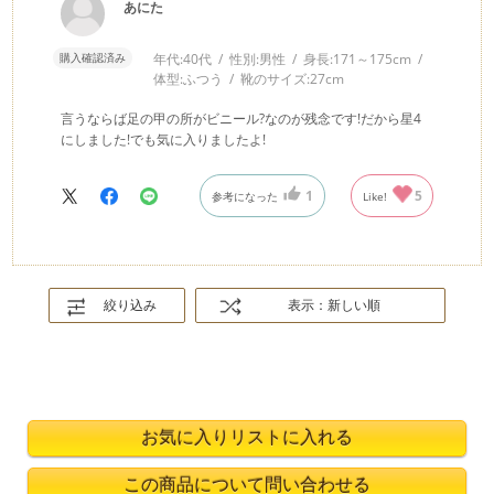
あにた
購入確認済み
年代:
40代
性別:
男性
身長:
171～175cm
体型:
ふつう
靴のサイズ:
27cm
言うならば足の甲の所がビニール?なのが残念です!だから星4
にしました!でも気に入りましたよ!
1
5
参考になった
Like!
絞り込み
表示：新しい順