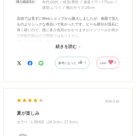
購入確認済み
年代:
60代
性別:
男性
身長:
171～175cm
体型:
ふつう
靴のサイズ:
26cm
店頭では見ずにWebショップから購入しましたが、画面で見た
ものよりシックな色合いで良かったです。ヒール部分が流石に
薄く硬いので、踵に多少負荷がかかりますがインソールか何か
で対処可能なので問題ではありません。
総じてとても良い感じです。
続きを読む
ただ、ゴム仕様と書かれていたバックベルトがそうではなかっ
たのがちょっと残念でした。
1
0
参考になった
Like!
2026.3.20
夏が楽しみ
カラー：L BEIGE（26.5cm～27.5cm）