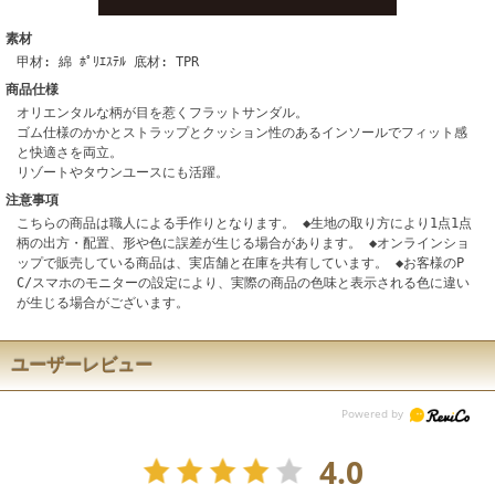
素材
甲材: 綿 ﾎﾟﾘｴｽﾃﾙ 底材: TPR
商品仕様
オリエンタルな柄が目を惹くフラットサンダル。
ゴム仕様のかかとストラップとクッション性のあるインソールでフィット感
と快適さを両立。
リゾートやタウンユースにも活躍。
注意事項
こちらの商品は職人による手作りとなります。 ◆生地の取り方により1点1点
柄の出方・配置、形や色に誤差が生じる場合があります。 ◆オンラインショ
ップで販売している商品は、実店舗と在庫を共有しています。 ◆お客様のP
C/スマホのモニターの設定により、実際の商品の色味と表示される色に違い
が生じる場合がございます。
ユーザーレビュー
4.0