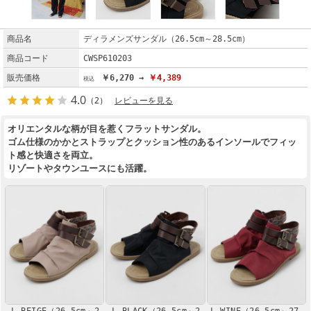
商品名
ディラメンズサンダル（26.5cm～28.5cm）
商品コード
CWSP610203
販売価格
￥6,270 →
￥4,389
4.0
（2）
レビューを見る
オリエンタルな柄が目を惹くフラットサンダル。
ゴム仕様のかかとストラップとクッション性のあるインソールでフィッ
ト感と快適さを両立。
リゾートやタウンユースにも活躍。
L BEIGE（26.5cm～2
L BLACK（26.5cm～2
L WINE（26.5cm～27.