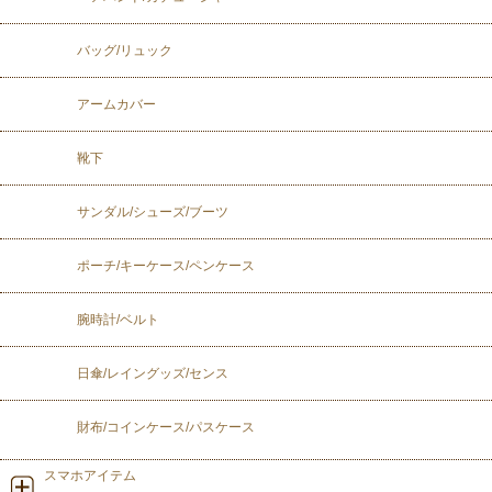
バッグ/リュック
アームカバー
靴下
サンダル/シューズ/ブーツ
ポーチ/キーケース/ペンケース
腕時計/ベルト
日傘/レイングッズ/センス
財布/コインケース/パスケース
スマホアイテム