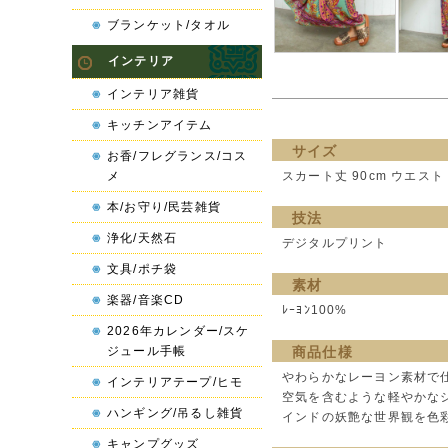
ブランケット/タオル
インテリア
インテリア雑貨
キッチンアイテム
サイズ
お香/フレグランス/コス
メ
スカート丈 90cm ウエスト 
本/お守り/民芸雑貨
技法
浄化/天然石
デジタルプリント
文具/ポチ袋
素材
楽器/音楽CD
ﾚｰﾖﾝ100%
2026年カレンダー/スケ
ジュール手帳
商品仕様
やわらかなレーヨン素材で
インテリアテープ/ヒモ
空気を含むような軽やかな
ハンギング/吊るし雑貨
インドの妖艶な世界観を色
キャンプグッズ