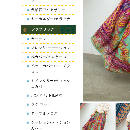
プ
天然石アクセサリー
キーホルダー/カラビナ
ファブリック
カーテン
ノレン/パーテーション
枕カバー/ピロケース
ベッドカバー/マルチク
ロス
トイレタリー/ティッシ
ュカバー
バンダナ/小風呂敷
ラグ/マット
テーブルクロス
クッション/クッション
カバー