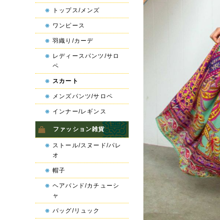
トップス/メンズ
ワンピース
羽織り/カーデ
レディースパンツ/サロ
ペ
スカート
メンズパンツ/サロペ
インナー/レギンス
ファッション雑貨
ストール/スヌード/パレ
オ
帽子
ヘアバンド/カチューシ
ャ
バッグ/リュック