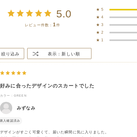
★
5
5.0
★
4
1
★
3
レビュー件数：
件
★
2
★
1
絞り込み
表示：新しい順
好みに合ったデザインのスカートでした
カラー：GREEN
みずなみ
購入確認済み
デザインがすごく可愛くて、届いた瞬間に気に入りました。