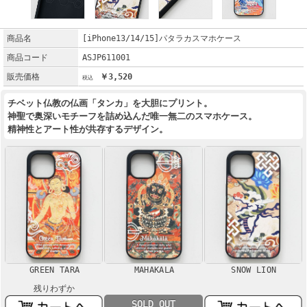
商品名
[iPhone13/14/15]パタラカスマホケース
商品コード
ASJP611001
販売価格
￥3,520
チベット仏教の仏画「タンカ」を大胆にプリント。
神聖で奥深いモチーフを詰め込んだ唯一無二のスマホケース。
精神性とアート性が共存するデザイン。
GREEN TARA
MAHAKALA
SNOW LION
残りわずか
SOLD OUT