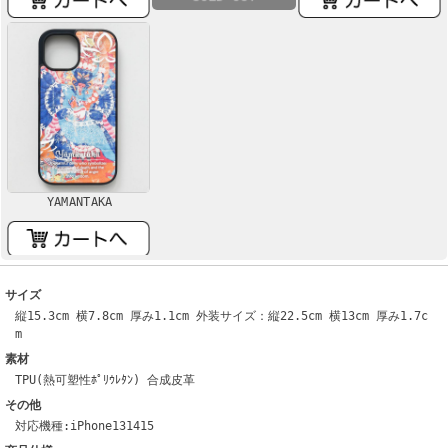
YAMANTAKA
サイズ
縦15.3cm 横7.8cm 厚み1.1cm 外装サイズ：縦22.5cm 横13cm 厚み1.7c
m
素材
TPU(熱可塑性ﾎﾟﾘｳﾚﾀﾝ) 合成皮革
その他
対応機種:iPhone131415