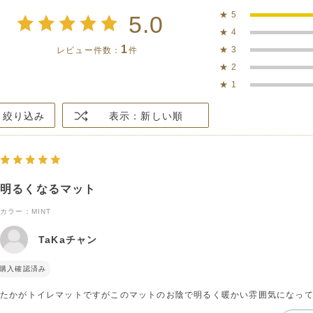
★
5
5.0
★
4
1
★
3
レビュー件数：
件
★
2
★
1
絞り込み
表示：新しい順
明るくなるマット
カラー：MINT
TaKaチャン
購入確認済み
たかがトイレマットですがこのマットのお陰で明るく暖かい雰囲気になっ