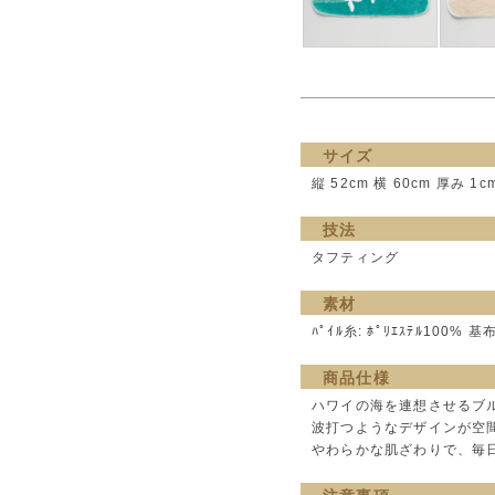
サイズ
縦 52cm 横 60cm 厚み 1c
技法
タフティング
素材
ﾊﾟｲﾙ糸: ﾎﾟﾘｴｽﾃﾙ100% 基
商品仕様
ハワイの海を連想させるブ
波打つようなデザインが空
やわらかな肌ざわりで、毎