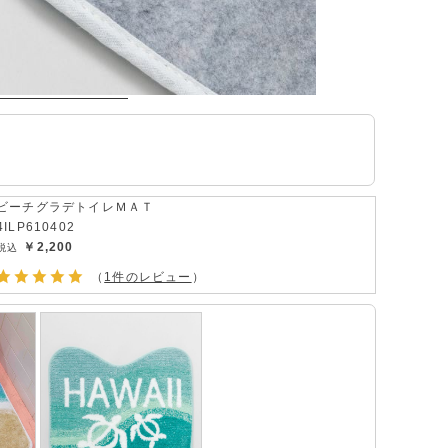
ビーチグラデトイレＭＡＴ
4ILP610402
￥2,200
（
1件のレビュー
）