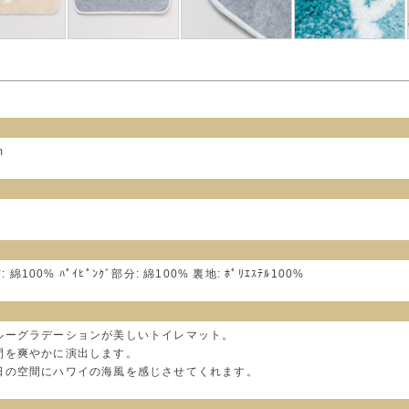
m
布: 綿100% ﾊﾟｲﾋﾟﾝｸﾞ部分: 綿100% 裏地: ﾎﾟﾘｴｽﾃﾙ100%
ルーグラデーションが美しいトイレマット。
間を爽やかに演出します。
日の空間にハワイの海風を感じさせてくれます。