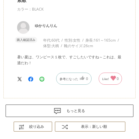
素敵
カラー：BLACK
ゆかりんりん
購入確認済み
年代:
60代
性別:
女性
身長:
161～165cm
体型:
大柄
靴のサイズ:
26cm
暑い夏は、ワンピース１枚で、すごしたいですね～これは、最
適だわ！
0
0
参考になった
Like!
もっと見る
絞り込み
表示：新しい順