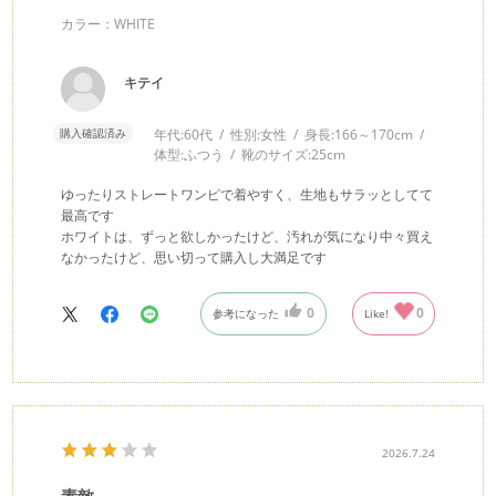
カラー：WHITE
キテイ
購入確認済み
年代:
60代
性別:
女性
身長:
166～170cm
体型:
ふつう
靴のサイズ:
25cm
ゆったりストレートワンピで着やすく、生地もサラッとしてて
最高です
ホワイトは、ずっと欲しかったけど、汚れが気になり中々買え
なかったけど、思い切って購入し大満足です
0
0
参考になった
Like!
2026.7.24