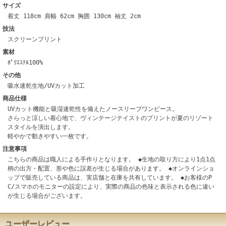
サイズ
着丈 118cm 肩幅 62cm 胸囲 130cm 袖丈 2cm
技法
スクリーンプリント
素材
ﾎﾟﾘｴｽﾃﾙ100%
その他
吸水速乾生地/UVカット加工
商品仕様
UVカット機能と吸湿速乾性を備えたノースリーブワンピース。
さらっと涼しい着心地で、ヴィンテージテイストのプリントが夏のリゾート
スタイルを演出します。
軽やかで動きやすい一枚です。
注意事項
こちらの商品は職人による手作りとなります。 ◆生地の取り方により1点1点
柄の出方・配置、形や色に誤差が生じる場合があります。 ◆オンラインショ
ップで販売している商品は、実店舗と在庫を共有しています。 ◆お客様のP
C/スマホのモニターの設定により、実際の商品の色味と表示される色に違い
が生じる場合がございます。
ユーザーレビュー