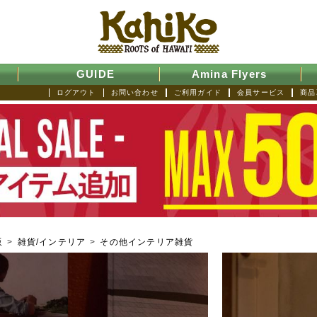
GUIDE
Amina Flyers
ログアウト
お問い合わせ
ご利用ガイド
会員サービス
商品
販
>
雑貨/インテリア
>
その他インテリア雑貨