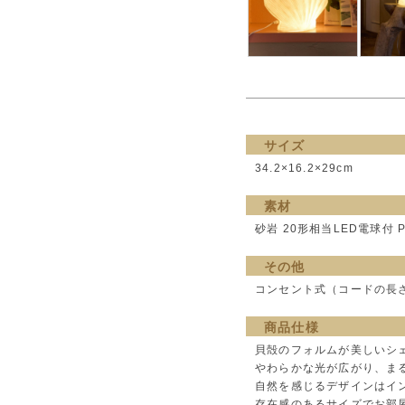
サイズ
34.2×16.2×29cm
素材
砂岩 20形相当LED電球付 P
その他
コンセント式（コードの長さ1
商品仕様
貝殻のフォルムが美しいシ
やわらかな光が広がり、ま
自然を感じるデザインはイ
存在感のあるサイズでお部