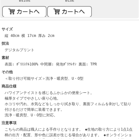
BEIGE
BLUE
サイズ
縦 40cm 横 17cm 厚み 2cm
技法
デジタルプリント
素材
表面: ﾎﾟﾘｴｽﾃﾙ100% 中間層: 発泡ﾎﾟﾘｳﾚﾀﾝ 裏面: TPR
その他
＜取り付け可能サイズ＞洗浄・暖房型、U・O型
商品仕様
ハワイアンテイストを感じるふかふかの便座シート。
極厚タイプでやさしい座り心地。
ホコリや汚れ、水気などをしっかり拭き取り、裏面フィルムを剥がして貼り
付けるだけで簡単に装着できます。
洗浄・暖房型、U・O型に対応。
注意事項
こちらの商品は職人による手作りとなります。 ◆生地の取り方により1点1点
柄の出方・配置、形や色に誤差が生じる場合があります。 ◆オンラインショ