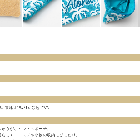
 裏地 ﾎﾟﾘｴｽﾃﾙ 芯地 EVA
しゅうがポイントのポーチ。
愛らしく、コスメや小物の収納にぴったり。