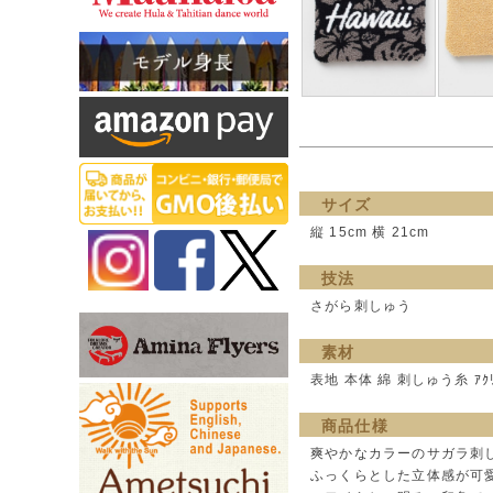
サイズ
縦 15cm 横 21cm
技法
さがら刺しゅう
素材
表地 本体 綿 刺しゅう糸 ｱｸﾘﾙ
商品仕様
爽やかなカラーのサガラ刺
ふっくらとした立体感が可