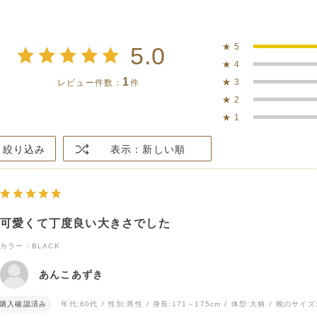
★
5
5.0
★
4
1
★
3
レビュー件数：
件
★
2
★
1
絞り込み
表示：新しい順
可愛くて丁度良い大きさでした
カラー：BLACK
あんこあずき
購入確認済み
年代:
60代
性別:
男性
身長:
171～175cm
体型:
大柄
靴のサイズ