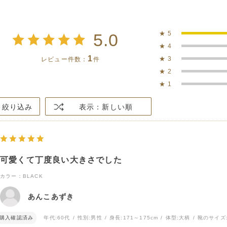
★
5
5.0
★
4
1
★
3
レビュー件数：
件
★
2
★
1
絞り込み
表示：新しい順
可愛くて丁度良い大きさでした
カラー：BLACK
あんこあずき
購入確認済み
年代:
60代
性別:
男性
身長:
171～175cm
体型:
大柄
靴のサイズ