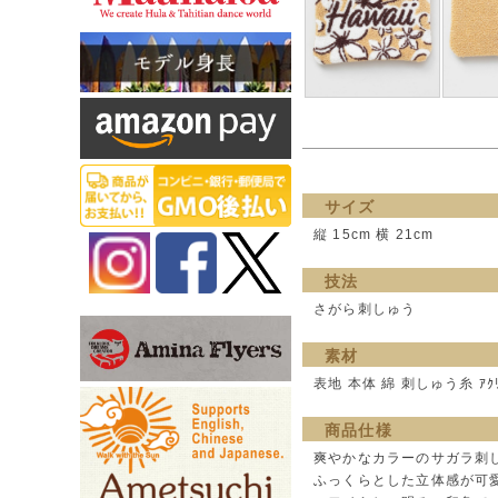
サイズ
縦 15cm 横 21cm
技法
さがら刺しゅう
素材
表地 本体 綿 刺しゅう糸 ｱｸﾘﾙ
商品仕様
爽やかなカラーのサガラ刺
ふっくらとした立体感が可