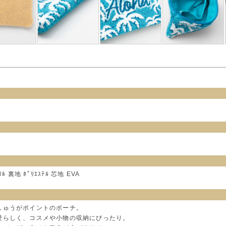
 裏地 ﾎﾟﾘｴｽﾃﾙ 芯地 EVA
しゅうがポイントのポーチ。
愛らしく、コスメや小物の収納にぴったり。