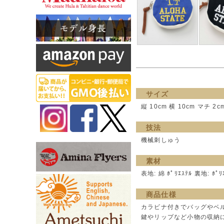
サイズ
縦 10cm 横 10cm マチ 2c
技法
機械刺しゅう
素材
表地: 綿 ﾎﾟﾘｴｽﾃﾙ 裏地: ﾎﾟﾘ
商品仕様
カラビナ付きでバッグやベ
鍵やリップなど小物の収納