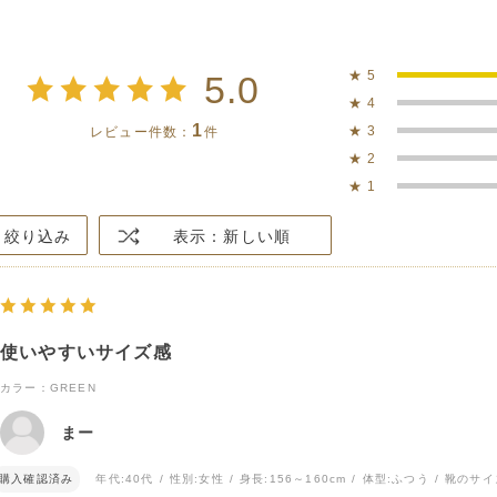
★
5
5.0
★
4
1
★
3
レビュー件数：
件
★
2
★
1
絞り込み
表示：新しい順
使いやすいサイズ感
カラー：GREEN
まー
購入確認済み
年代:
40代
性別:
女性
身長:
156～160cm
体型:
ふつう
靴のサイ