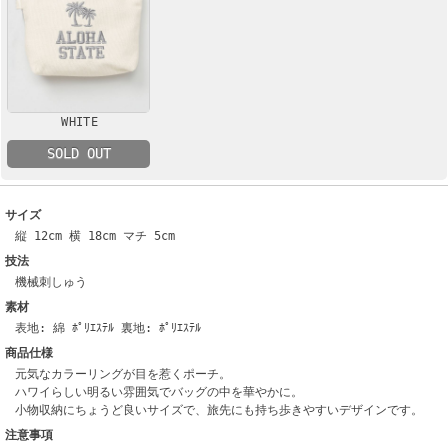
WHITE
SOLD OUT
サイズ
縦 12cm 横 18cm マチ 5cm
技法
機械刺しゅう
素材
表地: 綿 ﾎﾟﾘｴｽﾃﾙ 裏地: ﾎﾟﾘｴｽﾃﾙ
商品仕様
元気なカラーリングが目を惹くポーチ。
ハワイらしい明るい雰囲気でバッグの中を華やかに。
小物収納にちょうど良いサイズで、旅先にも持ち歩きやすいデザインです。
注意事項