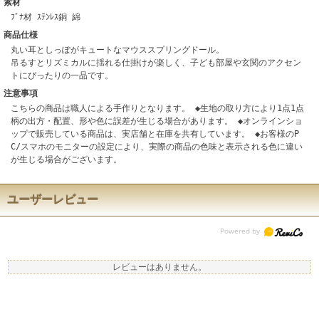
素材
ﾌﾞﾅ材 ｽﾃﾝﾚｽ銅 綿
商品仕様
丸い耳としっぽがキュートなマウススプリングドール。
吊るすとリズミカルに揺れる仕掛けが楽しく、子ども部屋や玄関のアクセン
トにぴったりの一品です。
注意事項
こちらの商品は職人による手作りとなります。 ◆生地の取り方により1点1点
柄の出方・配置、形や色に誤差が生じる場合があります。 ◆オンラインショ
ップで販売している商品は、実店舗と在庫を共有しています。 ◆お客様のP
C/スマホのモニターの設定により、実際の商品の色味と表示される色に違い
が生じる場合がございます。
ユーザーレビュー
レビューはありません。