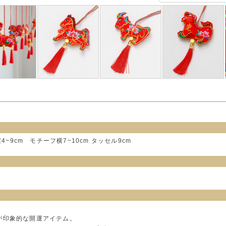
縦4~9cm モチーフ横7~10cm タッセル9cm
が印象的な開運アイテム。