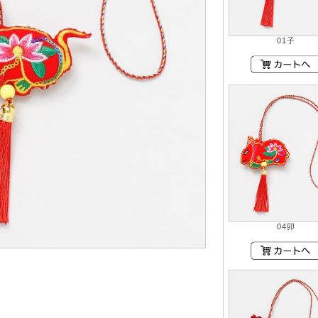
01子
04卯