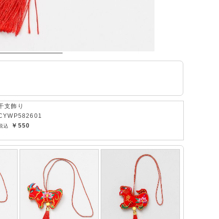
干支飾り
CYWP582601
￥550