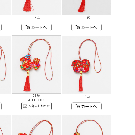
02丑
03寅
05辰
06巳
SOLD OUT