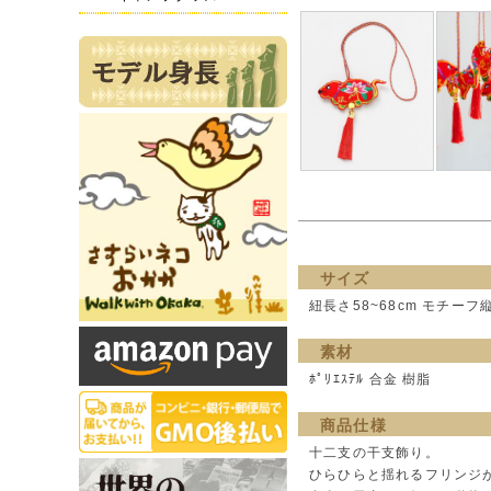
サイズ
紐長さ58~68cm モチーフ
素材
ﾎﾟﾘｴｽﾃﾙ 合金 樹脂
商品仕様
十二支の干支飾り。
ひらひらと揺れるフリンジ