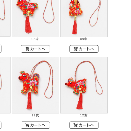
08未
09申
11戌
12亥