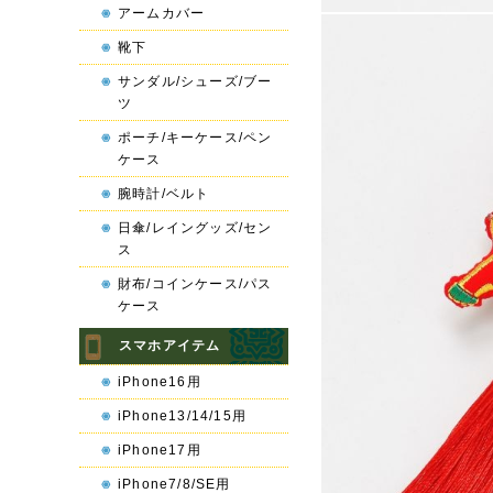
アームカバー
靴下
サンダル/シューズ/ブー
ツ
ポーチ/キーケース/ペン
ケース
腕時計/ベルト
日傘/レイングッズ/セン
ス
財布/コインケース/パス
ケース
スマホアイテム
iPhone16用
iPhone13/14/15用
iPhone17用
iPhone7/8/SE用