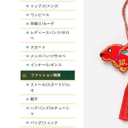
トップス/メンズ
ワンピース
羽織り/カーデ
レディースパンツ/サロ
ペ
スカート
メンズパンツ/サロペ
インナー/レギンス
ファッション雑貨
ストール/スヌード/パレ
オ
帽子
ヘアバンド/カチューシ
ャ
バッグ/リュック