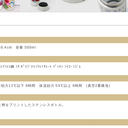
径6.4cm 容量 500ml
ｽ鋼 ﾌﾀ ﾎﾟﾘﾌﾞﾁﾚﾝﾃﾚﾌﾀﾚｰﾄ ﾊﾟｯｷﾝ ｼﾘｺｰﾝｺﾞﾑ
効力12℃以下 6時間 保温効力 54℃以上 6時間 (真空2重構造)
な柄をプリントしたステンレスボトル。