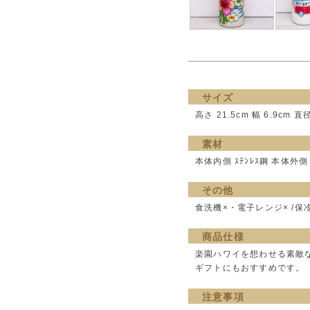
サイズ
高さ 21.5cm 幅 6.9cm 直
素材
本体内側 ｽﾃﾝﾚｽ鋼 本体外側 ｽﾃﾝﾚ
その他
食洗機×・電子レンジ× /保冷
商品仕様
楽園ハワイを想わせる素敵
ギフトにもおすすめです。
注意事項