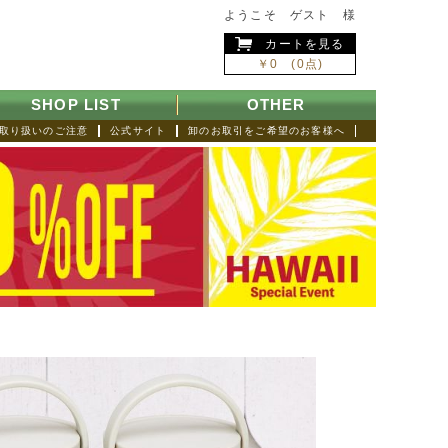
ようこそ ゲスト 様
カートを見る
￥0 (0点)
SHOP LIST
OTHER
取り扱いのご注意
公式サイト
卸のお取引をご希望のお客様へ