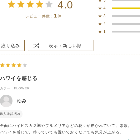
★
5
4.0
★
4
1
★
3
レビュー件数：
件
★
2
★
1
絞り込み
表示：新しい順
ハワイを感じる
カラー：FLOWER
ゆみ
購入確認済み
全面にハイビスカス🌺やプルメリアなどの花々が描かれていて、素敵。
ハワイを感じで、持っていても置いておくだけでも気分が上がる。