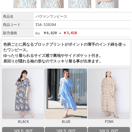
商品名
パヴァンワンピース
商品コード
ISA-520204
販売価格
￥6,820 →
￥3,410
色柄ごとに異なるブロックプリントがポイントの薄手のインド綿を使っ
たワンピース。
ゆったり着られるサイズ感で裏地やサイドポケット付き。
肩回りが隠れる袖の形なのでスッキリ着る事が出来ます。
BLACK
BLUE
PINK
SOLD OUT
SOLD OUT
SOLD OUT