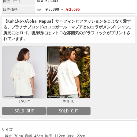
商品コード
4CA-523003
販売価格
￥5,390 →
￥2,695
【Kahiko×Aloha Mapua】サーフィンとファッションをこよなく愛す
る、プラチナブロンドのロコガール・マプアとのコラボメンズTシャツ。
胸元にはロゴ、後身頃にはレトロな雰囲気のグラフィックがプリントさ
れています。
IVORY
WHITE
SOLD OUT
SOLD OUT
サイズ
着丈 70cm 肩幅 46cm 胸囲 112cm 袖丈 22cm