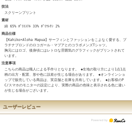
技法
スクリーンプリント
素材
綿 65% ﾎﾟﾘｴｽﾃﾙ 33% ﾎﾟﾘｳﾚﾀﾝ 2%
商品仕様
【Kahiko×Aloha Mapua】サーフィンとファッションをこよなく愛する、プ
ラチナブロンドのロコガール・マプアとのコラボメンズTシャツ。
胸元にはロゴ、後身頃にはレトロな雰囲気のグラフィックがプリントされて
います。
注意事項
こちらの商品は職人による手作りとなります。 ◆生地の取り方により1点1点
柄の出方・配置、形や色に誤差が生じる場合があります。 ◆オンラインショ
ップで販売している商品は、実店舗と在庫を共有しています。 ◆お客様のP
C/スマホのモニターの設定により、実際の商品の色味と表示される色に違い
が生じる場合がございます。
ユーザーレビュー