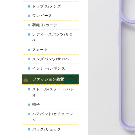
トップス/メンズ
ワンピース
羽織り/カーデ
レディースパンツ/サロ
ペ
スカート
メンズパンツ/サロペ
インナー/レギンス
ファッション雑貨
ストール/スヌード/パレ
オ
帽子
ヘアバンド/カチューシ
ャ
バッグ/リュック