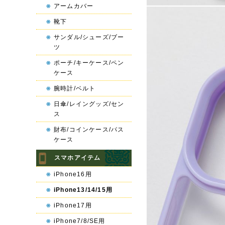
アームカバー
靴下
サンダル/シューズ/ブー
ツ
ポーチ/キーケース/ペン
ケース
腕時計/ベルト
日傘/レイングッズ/セン
ス
財布/コインケース/パス
ケース
スマホアイテム
iPhone16用
iPhone13/14/15用
iPhone17用
iPhone7/8/SE用