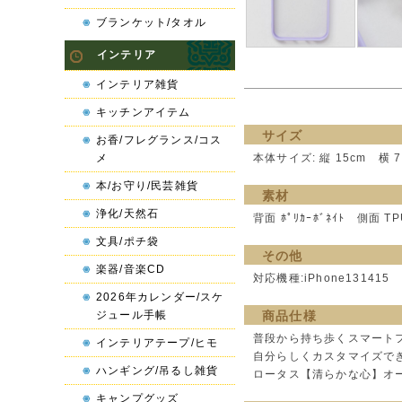
ブランケット/タオル
インテリア
インテリア雑貨
キッチンアイテム
サイズ
お香/フレグランス/コス
メ
本体サイズ: 縦 15cm 横 7
本/お守り/民芸雑貨
素材
浄化/天然石
背面 ﾎﾟﾘｶｰﾎﾞﾈｲﾄ 側面 TP
文具/ポチ袋
その他
楽器/音楽CD
対応機種:iPhone131415
2026年カレンダー/スケ
ジュール手帳
商品仕様
普段から持ち歩くスマート
インテリアテープ/ヒモ
自分らしくカスタマイズで
ハンギング/吊るし雑貨
ロータス【清らかな心】オーム
キャンプグッズ