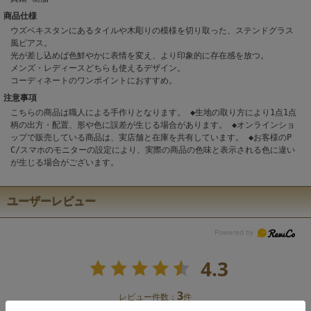
商品仕様
ウズベキスタンにあるタイルや木彫りの模様を切り取った、ステンドグラス
風ピアス。
光が差し込めば色鮮やかに表情を変え、より印象的に存在感を放つ。
メンズ・レディースどちらも使えるデザイン。
コーディネートのワンポイントにおすすめ。
注意事項
こちらの商品は職人による手作りとなります。 ◆生地の取り方により1点1点
柄の出方・配置、形や色に誤差が生じる場合があります。 ◆オンラインショ
ップで販売している商品は、実店舗と在庫を共有しています。 ◆お客様のP
C/スマホのモニターの設定により、実際の商品の色味と表示される色に違い
が生じる場合がございます。
ユーザーレビュー
4.3
3
レビュー件数：
件