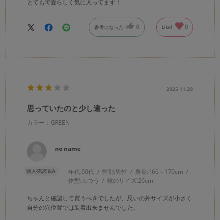
とても可愛らしく気に入ってます！
0
0
参考になった
Like!
2025.11.28
思っていたのと少し違った
カラー：GREEN
no name
購入確認済み
年代:
50代
性別:
男性
身長:
166～170cm
体型:
ふつう
靴のサイズ:
26cm
ちゃんと確認して買うべきでしたが、思いの外サイズが小さく
自分の穴位置では装着出来ませんでした。