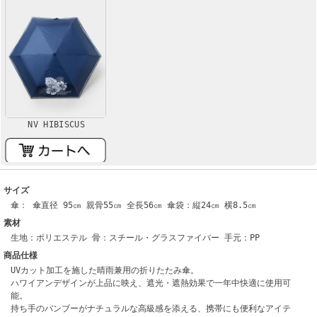
NV HIBISCUS
サイズ
傘： 傘直径 95㎝ 親骨55㎝ 全長56㎝ 傘袋：縦24㎝ 横8.5㎝
素材
生地：ポリエステル 骨：スチール・グラスファイバー 手元：PP
商品仕様
UVカット加工を施した晴雨兼用の折りたたみ傘。
ハワイアンデザインが上品に映え、遮光・遮熱効果で一年中快適に使用可
能。
持ち手のバンブーがナチュラルな高級感を添える、携帯にも便利なアイテ