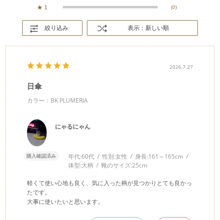
★
1
(0)
絞り込み
表示：新しい順
2026.7.27
日傘
カラー：BK PLUMERIA
にゃるにゃん
購入確認済み
年代:
60代
性別:
女性
身長:
161～165cm
体型:
大柄
靴のサイズ:
25cm
軽くて使い心地も良く、気に入った柄が見つかりとても良かっ
たです。
大事に使いたいと思います。