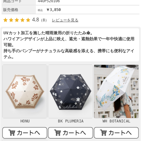
商品コード
44UP520106
販売価格
￥3,850
4.8
（8）
レビューを見る
UVカット加工を施した晴雨兼用の折りたたみ傘。
ハワイアンデザインが上品に映え、遮光・遮熱効果で一年中快適に使用
可能。
持ち手のバンブーがナチュラルな高級感を添える、携帯にも便利なアイ
テム。
HONU
BK PLUMERIA
WH BOTANICAL