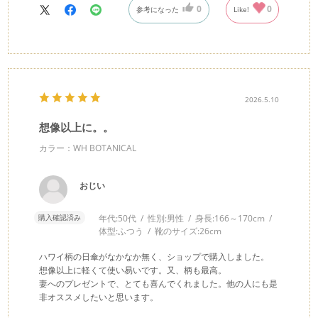
0
0
参考になった
Like!
2026.5.10
想像以上に。。
カラー：WH BOTANICAL
おじい
購入確認済み
年代:
50代
性別:
男性
身長:
166～170cm
体型:
ふつう
靴のサイズ:
26cm
ハワイ柄の日傘がなかなか無く、ショップで購入しました。
想像以上に軽くて使い易いです。又、柄も最高。
妻へのプレゼントで、とても喜んでくれました。他の人にも是
非オススメしたいと思います。