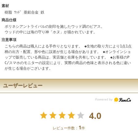
素材
樹脂 ｳｯﾄﾞ 亜鉛合金 鉄
商品仕様
ポリネシアントライバルの刻印を施したウッド調のピアス。
ウッドの中には海の守り神「ホヌ」が描かれています。
注意事項
こちらの商品は職人による手作りとなります。 ◆生地の取り方により1点1点
柄の出方・配置、形や色に誤差が生じる場合があります。 ◆オンラインショ
ップで販売している商品は、実店舗と在庫を共有しています。 ◆お客様のP
C/スマホのモニターの設定により、実際の商品の色味と表示される色に違い
が生じる場合がございます。
ユーザーレビュー
4.0
1
レビュー件数：
件