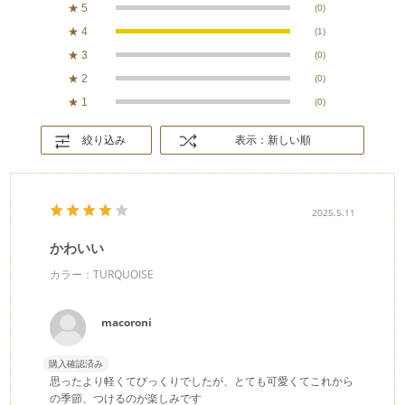
★
5
(0)
★
4
(1)
★
3
(0)
★
2
(0)
★
1
(0)
絞り込み
表示：新しい順
2025.5.11
かわいい
カラー：TURQUOISE
macoroni
購入確認済み
思ったより軽くてびっくりでしたが、とても可愛くてこれから
の季節、つけるのが楽しみです