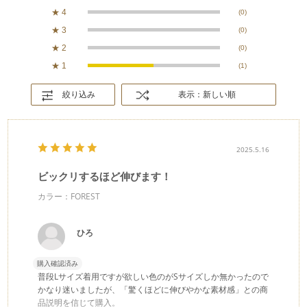
★
4
(0)
★
3
(0)
★
2
(0)
★
1
(1)
絞り込み
表示：新しい順
2025.5.16
ビックリするほど伸びます！
カラー：FOREST
ひろ
購入確認済み
普段Lサイズ着用ですが欲しい色のがSサイズしか無かったので
かなり迷いましたが、「驚くほどに伸びやかな素材感」との商
品説明を信じて購入。