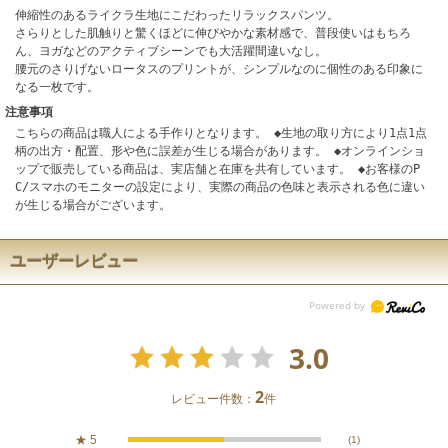
伸縮性のあるライクラ生地にこだわったリラックスパンツ。
さらりとした肌触りと驚くほどに伸びやかな素材感で、普段使いはもちろ
ん、ヨガなどのアクティブシーンでも大活躍間違いなし。
腰元のさりげないロータスのプリントが、シンプルなのに個性のある印象に
なる一枚です。
注意事項
こちらの商品は職人による手作りとなります。 ◆生地の取り方により1点1点
柄の出方・配置、形や色に誤差が生じる場合があります。 ◆オンラインショ
ップで販売している商品は、実店舗と在庫を共有しています。 ◆お客様のP
C/スマホのモニターの設定により、実際の商品の色味と表示される色に違い
が生じる場合がございます。
ユーザーレビュー
3.0
2
レビュー件数：
件
★
5
(1)