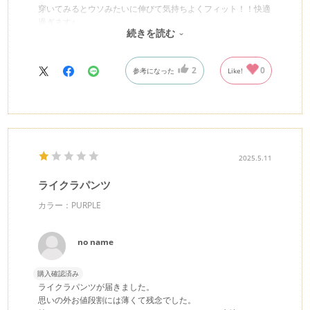
穿いてみるとウソみたいに伸びて気持ちよくフィット！！快適
過ぎます♪
続きを読む
きっとリピートすると思います(^^)
2
0
参考になった
Like!
2025.5.11
ライクラパンツ
カラー：PURPLE
no name
購入確認済み
ライクラパンツが届きました。
思いの外お値段割には薄くて残念でした。