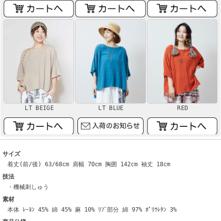
LT BEIGE
LT BLUE
RED
サイズ
着丈(前/後) 63/68cm 肩幅 70cm 胸囲 142cm 袖丈 18cm
技法
・機械刺しゅう
素材
本体 ﾚｰﾖﾝ 45% 綿 45% 麻 10% ﾘﾌﾞ部分 綿 97% ﾎﾟﾘｳﾚﾀﾝ 3%