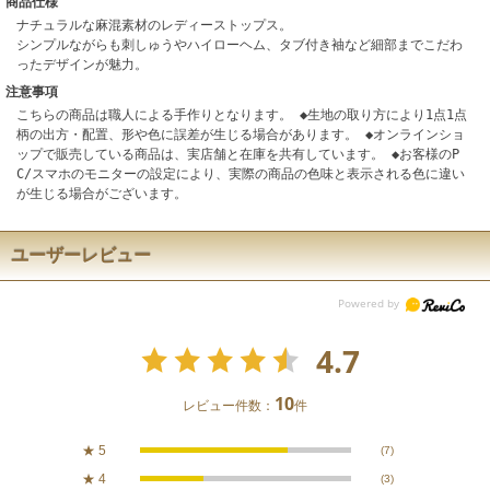
商品仕様
ナチュラルな麻混素材のレディーストップス。
シンプルながらも刺しゅうやハイローヘム、タブ付き袖など細部までこだわ
ったデザインが魅力。
注意事項
こちらの商品は職人による手作りとなります。 ◆生地の取り方により1点1点
柄の出方・配置、形や色に誤差が生じる場合があります。 ◆オンラインショ
ップで販売している商品は、実店舗と在庫を共有しています。 ◆お客様のP
C/スマホのモニターの設定により、実際の商品の色味と表示される色に違い
が生じる場合がございます。
ユーザーレビュー
4.7
10
レビュー件数：
件
★
5
(7)
★
4
(3)