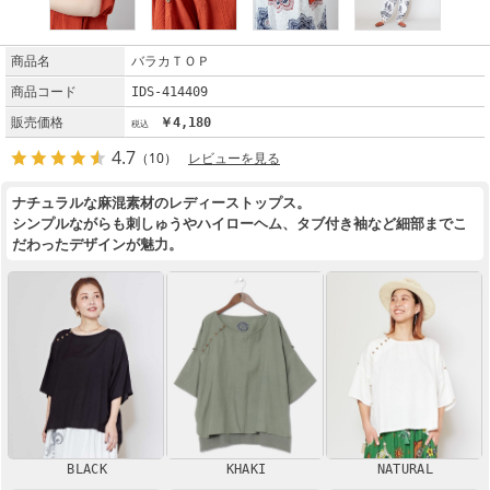
商品名
バラカＴＯＰ
商品コード
IDS-414409
販売価格
￥4,180
4.7
（10）
レビューを見る
ナチュラルな麻混素材のレディーストップス。
シンプルながらも刺しゅうやハイローヘム、タブ付き袖など細部までこ
だわったデザインが魅力。
BLACK
KHAKI
NATURAL