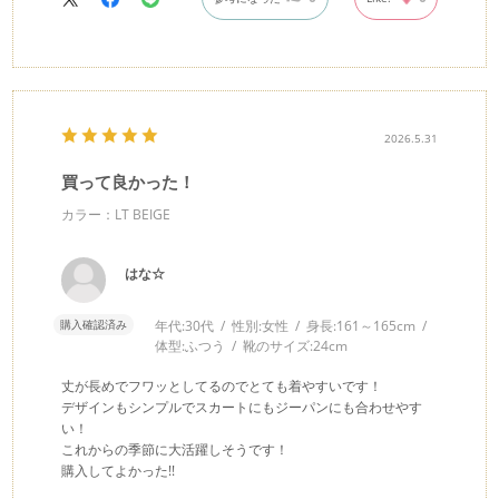
2026.5.31
買って良かった！
カラー：LT BEIGE
はな☆
購入確認済み
年代:
30代
性別:
女性
身長:
161～165cm
体型:
ふつう
靴のサイズ:
24cm
丈が長めでフワッとしてるのでとても着やすいです！
デザインもシンプルでスカートにもジーパンにも合わせやす
い！
これからの季節に大活躍しそうです！
購入してよかった!!