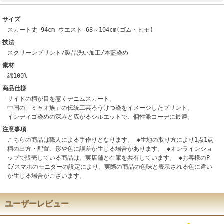
サイズ
スカート丈 94cm ウエスト 68～104cm(ゴム・ヒモ)
技法
スクリーンプリント/製品洗い加工/本藍染め
素材
綿100%
商品仕様
サイドの柄が目を惹くデニムスカート。
中国の「ミャオ族」の伝統工芸ろうけつ染をイメージしたプリント。
インディゴ染めの深みと広がるシルエットで、個性派コーデに最適。
注意事項
こちらの商品は職人による手作りとなります。 ◆生地の取り方により1点1点
柄の出方・配置、形や色に誤差が生じる場合があります。 ◆オンラインショ
ップで販売している商品は、実店舗と在庫を共有しています。 ◆お客様のP
C/スマホのモニターの設定により、実際の商品の色味と表示される色に違い
が生じる場合がございます。
ユーザーレビュー