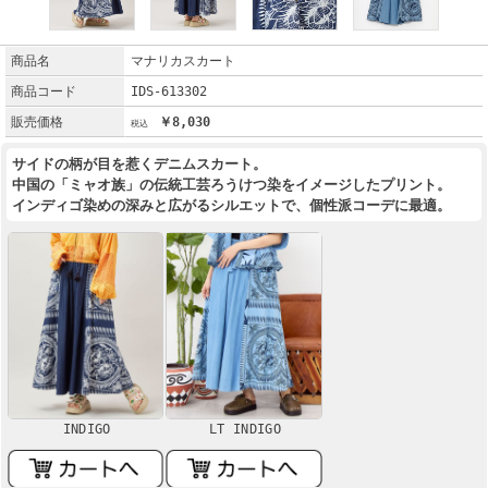
商品名
マナリカスカート
商品コード
IDS-613302
販売価格
￥8,030
サイドの柄が目を惹くデニムスカート。
中国の「ミャオ族」の伝統工芸ろうけつ染をイメージしたプリント。
インディゴ染めの深みと広がるシルエットで、個性派コーデに最適。
INDIGO
LT INDIGO