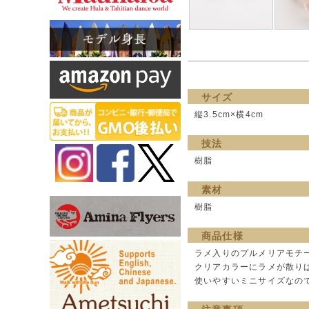
サイズ
縦3.5cm×横4cm
技法
樹脂
素材
樹脂
商品仕様
ラメ入りのプルメリアモチ
クリアカラーにラメが散り
使いやすいミニサイズなの