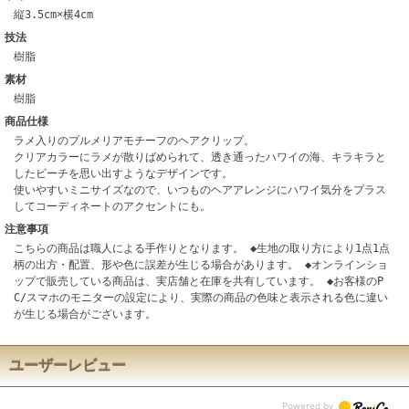
縦3.5cm×横4cm
技法
樹脂
素材
樹脂
商品仕様
ラメ入りのプルメリアモチーフのヘアクリップ。
クリアカラーにラメが散りばめられて、透き通ったハワイの海、キラキラと
したビーチを思い出すようなデザインです。
使いやすいミニサイズなので、いつものヘアアレンジにハワイ気分をプラス
してコーディネートのアクセントにも。
注意事項
こちらの商品は職人による手作りとなります。 ◆生地の取り方により1点1点
柄の出方・配置、形や色に誤差が生じる場合があります。 ◆オンラインショ
ップで販売している商品は、実店舗と在庫を共有しています。 ◆お客様のP
C/スマホのモニターの設定により、実際の商品の色味と表示される色に違い
が生じる場合がございます。
ユーザーレビュー