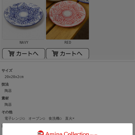
NAVY
RED
サイズ
20x20x2cm
技法
陶器
素材
陶器
その他
電子レンジ○ オーブン○ 食洗機○ 直火×
商品仕様
日本初上陸となる、スペインの歴史ある工房「IVANROS（イバンロス）社」