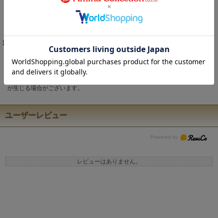
の平皿。
豊かな土壌とそこで取れる粘土、照りつける太陽、アンダルシアの感性、熟
練の職人たち、ひとつひとつのハンドペイント。
これらがおりなす、唯一無二の素敵なモノ。
注意事項
こちらの商品は職人による手作りとなります。 ◆生地の取り方により1点1点
柄の出方・配置、形や色に誤差が生じる場合があります。 ◆オンラインショ
ップで販売している商品は、実店舗と在庫を共有しています。 ◆お客様のP
C/スマホのモニターの設定により、実際の商品の色味と表示される色に違い
が生じる場合がございます。
ユーザーレビュー
レビューはありません。