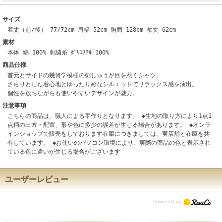
サイズ
着丈（前/後） 77/72cm 肩幅 52cm 胸囲 128cm 袖丈 62cm
素材
本体 綿 100% 刺繍糸 ﾎﾟﾘｴｽﾃﾙ 100%
商品仕様
首元とサイドの幾何学模様の刺しゅうが目を惹くシャツ。
さらりとした着心地とゆったりめなシルエットでリラックス感を演出。
個性を放ちながらも使いやすいデザインが魅力。
注意事項
こちらの商品は、職人による手作りとなります。 ◆生地の取り方により1点1
点柄の出方・配置、形や色に多少の誤差が生じる場合があります。 ◆オンラ
インショップで販売をしております在庫につきましては、実店舗と在庫を共
有しています。 ◆お使いのパソコン環境により、実際の商品の色と表示され
ている色に違いが生じる場合がございます
ユーザーレビュー