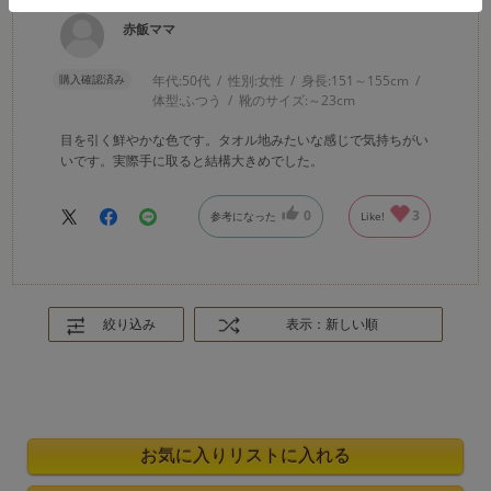
赤飯ママ
購入確認済み
年代:
50代
性別:
女性
身長:
151～155cm
体型:
ふつう
靴のサイズ:
～23cm
目を引く鮮やかな色です。タオル地みたいな感じで気持ちがい
いです。実際手に取ると結構大きめでした。
0
3
参考になった
Like!
絞り込み
表示：新しい順