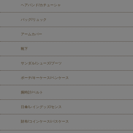
ヘアバンド/カチューシャ
バッグ/リュック
アームカバー
靴下
サンダル/シューズ/ブーツ
ポーチ/キーケース/ペンケース
腕時計/ベルト
日傘/レイングッズ/センス
財布/コインケース/パスケース