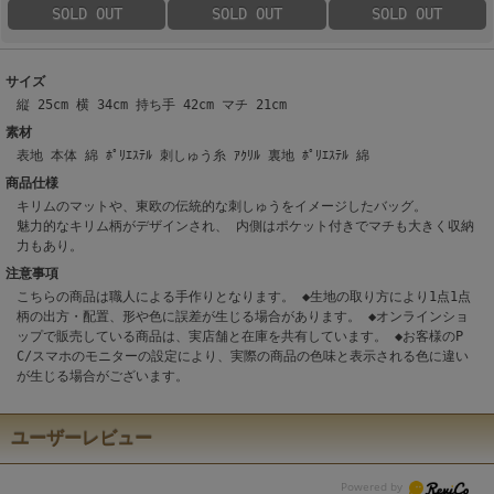
SOLD OUT
SOLD OUT
SOLD OUT
サイズ
縦 25cm 横 34cm 持ち手 42cm マチ 21cm
素材
表地 本体 綿 ﾎﾟﾘｴｽﾃﾙ 刺しゅう糸 ｱｸﾘﾙ 裏地 ﾎﾟﾘｴｽﾃﾙ 綿
商品仕様
キリムのマットや、東欧の伝統的な刺しゅうをイメージしたバッグ。
魅力的なキリム柄がデザインされ、 内側はポケット付きでマチも大きく収納
力もあり。
注意事項
こちらの商品は職人による手作りとなります。 ◆生地の取り方により1点1点
柄の出方・配置、形や色に誤差が生じる場合があります。 ◆オンラインショ
ップで販売している商品は、実店舗と在庫を共有しています。 ◆お客様のP
C/スマホのモニターの設定により、実際の商品の色味と表示される色に違い
が生じる場合がございます。
ユーザーレビュー