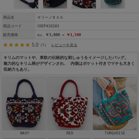
商品名
キリーノＢＡＧ
商品コード
CDEP410103
販売価格
￥3,080 →
￥1,540
5.0
（1）
レビューを見る
キリムのマットや、東欧の伝統的な刺しゅうをイメージしたバッグ。
魅力的なキリム柄がデザインされ、 内側はポケット付きでマチも大きく
収納力もあり。
NAVY
RED
TURQUOISE