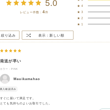
5.0
★
4
4
★
3
レビュー件数：
件
★
2
★
1
絞り込み
表示：新しい順
発送が早い
カラー：PINK
Mauikamahao
購入確認済み
すぐに届いて満足です。
とても気持ちのよいお取引でした。