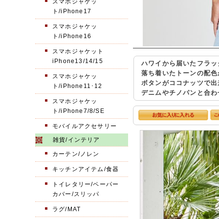
スマホジャケッ
ト/iPhone17
スマホジャケッ
ト/iPhone16
スマホジャケット
iPhone13/14/15
ハワイから届いたフラッ
落ち着いたトーンの配色
スマホジャケッ
ボタンがココナッツで出
ト/iPhone11･12
デニムやチノパンと合わ
スマホジャケッ
ト/iPhone7/8/SE
モバイルアクセサリー
雑貨/インテリア
カーテン/ノレン
キッチンアイテム/食器
トイレタリー/ペーパー
カバー/スリッパ
ラグ/MAT