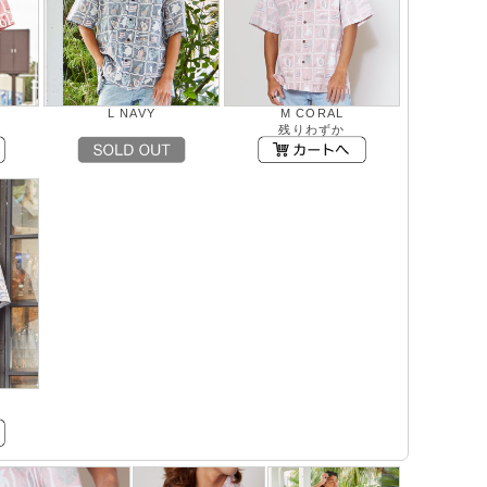
L NAVY
M CORAL
残りわずか