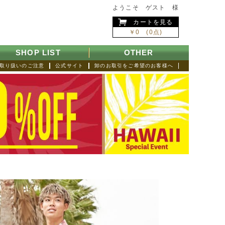
ようこそ ゲスト 様
カートを見る
￥0 (0点)
SHOP LIST
OTHER
取り扱いのご注意
公式サイト
卸のお取引をご希望のお客様へ