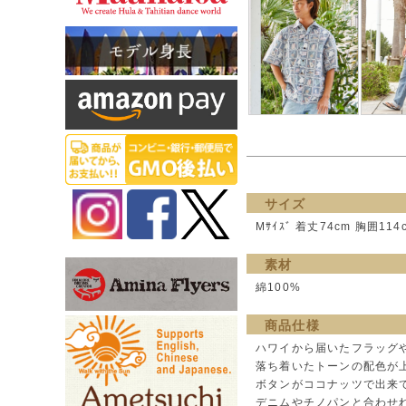
サイズ
Mｻｲｽﾞ 着丈74cm 胸囲114
素材
綿100%
商品仕様
ハワイから届いたフラッグ
落ち着いたトーンの配色が
ボタンがココナッツで出来て
デニムやチノパンと合わせ