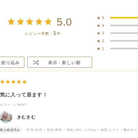
★
5
5.0
★
4
1
★
3
レビュー件数：
件
★
2
★
1
絞り込み
表示：新しい順
気に入って居ます！
カラー：L NAVY
きむきむ
購入確認済み
年代:
50代
性別:
男性
身長:
166～170cm
体型:
ふつう
靴のサイ