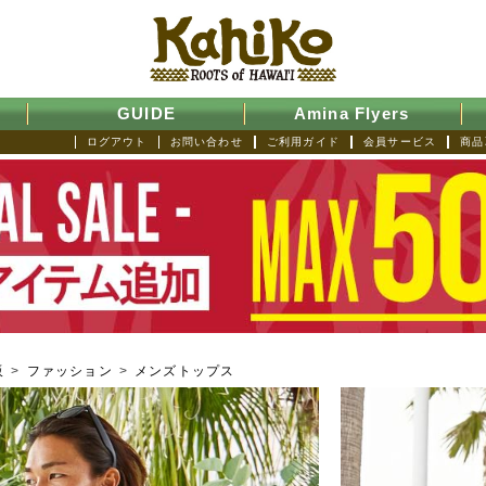
GUIDE
Amina Flyers
ログアウト
お問い合わせ
ご利用ガイド
会員サービス
商品
販
>
ファッション
>
メンズトップス