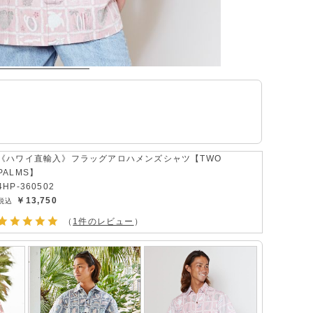
《ハワイ直輸入》フラッグアロハメンズシャツ【TWO
PALMS】
4HP-360502
￥13,750
（
1件のレビュー
）