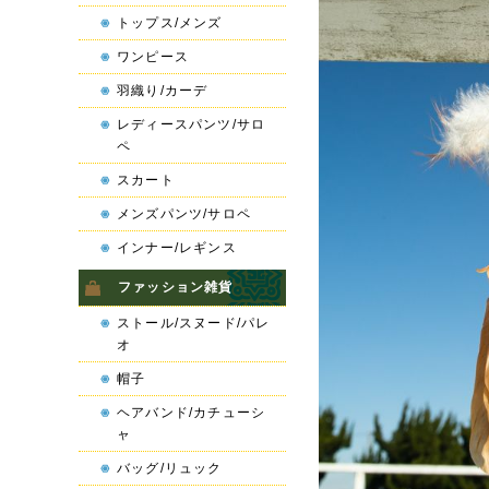
トップス/メンズ
ワンピース
羽織り/カーデ
レディースパンツ/サロ
ペ
スカート
メンズパンツ/サロペ
インナー/レギンス
ファッション雑貨
ストール/スヌード/パレ
オ
帽子
ヘアバンド/カチューシ
ャ
バッグ/リュック