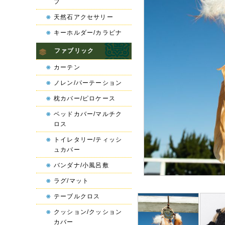
プ
天然石アクセサリー
キーホルダー/カラビナ
ファブリック
カーテン
ノレン/パーテーション
枕カバー/ピロケース
ベッドカバー/マルチク
ロス
トイレタリー/ティッシ
ュカバー
バンダナ/小風呂敷
ラグ/マット
テーブルクロス
クッション/クッション
カバー