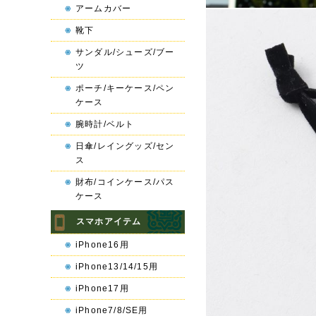
アームカバー
靴下
サンダル/シューズ/ブー
ツ
ポーチ/キーケース/ペン
ケース
腕時計/ベルト
日傘/レイングッズ/セン
ス
財布/コインケース/パス
ケース
スマホアイテム
iPhone16用
iPhone13/14/15用
iPhone17用
iPhone7/8/SE用