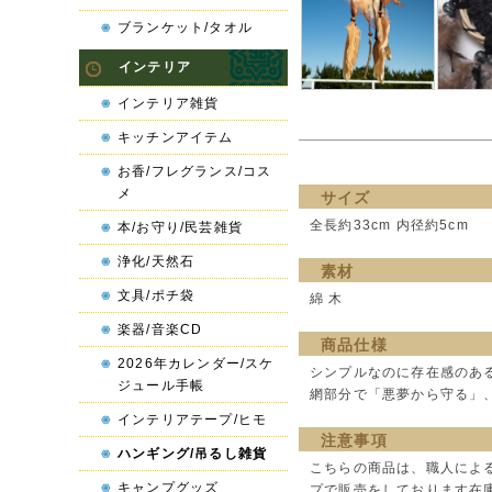
ブランケット/タオル
インテリア
インテリア雑貨
キッチンアイテム
お香/フレグランス/コス
メ
サイズ
全長約33cm 内径約5cm
本/お守り/民芸雑貨
浄化/天然石
素材
文具/ポチ袋
綿 木
楽器/音楽CD
商品仕様
2026年カレンダー/スケ
シンプルなのに存在感のあ
ジュール手帳
網部分で「悪夢から守る」
インテリアテープ/ヒモ
注意事項
ハンギング/吊るし雑貨
こちらの商品は、職人によ
キャンプグッズ
プで販売をしております在