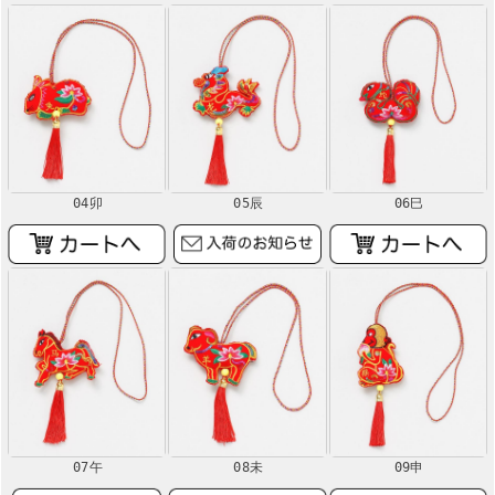
04卯
05辰
06巳
07午
08未
09申