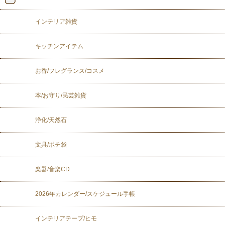
インテリア雑貨
キッチンアイテム
お香/フレグランス/コスメ
本/お守り/民芸雑貨
浄化/天然石
文具/ポチ袋
楽器/音楽CD
2026年カレンダー/スケジュール手帳
インテリアテープ/ヒモ