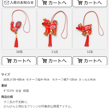
10酉
11戌
12亥
サイズ
紐長さ58~68cm モチーフ縦4~9cm モチーフ横7~10cm タッセル9cm
素材
ﾎﾟﾘｴｽﾃﾙ 合金 樹脂
商品仕様
十二支の干支飾り。
ひらひらと揺れるフリンジが印象的な開運アイテム。