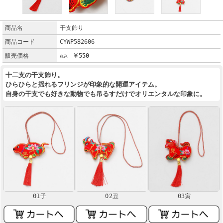
商品名
干支飾り
商品コード
CYWP582606
販売価格
￥550
十二支の干支飾り。
ひらひらと揺れるフリンジが印象的な開運アイテム。
自身の干支でも好きな動物でも吊るすだけでオリエンタルな印象に。
01子
02丑
03寅