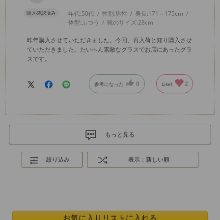
購入確認済み
年代:
50代
性別:
男性
身長:
171～175cm
体型:
ふつう
靴のサイズ:
28cm
昨年購入させていただきました。今回、再入荷と知り購入させ
ていただきました。たいへん素敵なグラスでお店にあったグラ
スです。
0
2
参考になった
Like!
もっと見る
絞り込み
表示：新しい順