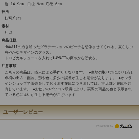
縦 14.9cm 口径 9cm 底径 6cm
技法
転写ﾌﾟﾘﾝﾄ
素材
ｶﾞﾗｽ
商品仕様
HAWAIIの透き通ったグラデーションのビーチを想像させてくれる、夏らしい
爽やかなデザインのグラス。
トロピカルジュースを入れてHAWAIIの爽やかな朝食を。
注意事項
こちらの商品は、職人による手作りとなります。 ◆生地の取り方により1点1
点柄の出方・配置、形や色に多少の誤差が生じる場合があります。 ◆オンラ
インショップで販売をしております在庫につきましては、実店舗と在庫を共
有しています。 ◆お使いのパソコン環境により、実際の商品の色と表示され
ている色に違いが生じる場合がございます
ユーザーレビュー