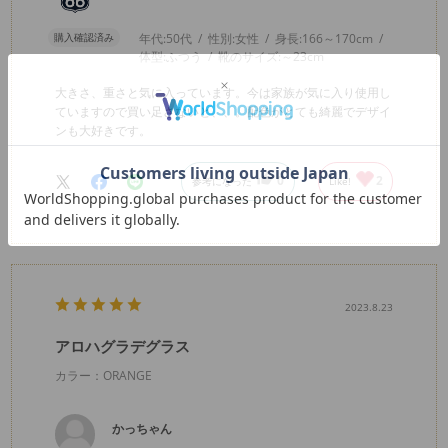
購入確認済み
年代:
50代
性別:
女性
身長:
166～170cm
体型:
ふつう
靴のサイズ:
～23cm
大きさ、重さと気に入っています。今は家族が気に入り使用し
ていますので買い足さないと、、。配色がとても綺麗でデザイ
ンも大好きです。
0
2
参考になった
Like!
2023.8.23
アロハグラデグラス
カラー：ORANGE
かっちゃん