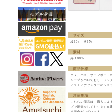
サイズ
縦25cm 横25cm
素材
綿 100%
商品仕様
ホヌ、バス、サーフボード
ループがついており、フッ
アラモアナセンターのショ
注意事項
こちらの商品は、職人によ
プで販売をしております在
る場合がございます