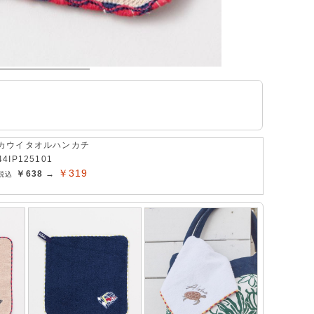
カウイタオルハンカチ
44IP125101
￥319
￥638 →