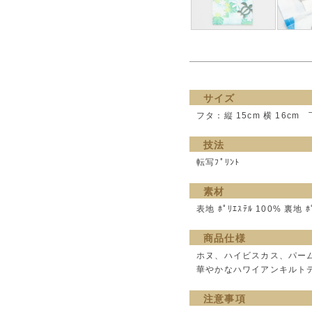
サイズ
フタ：縦 15cm 横 16cm
技法
転写ﾌﾟﾘﾝﾄ
素材
表地 ﾎﾟﾘｴｽﾃﾙ 100% 裏地 ﾎ
商品仕様
ホヌ、ハイビスカス、パー
華やかなハワイアンキルト
注意事項