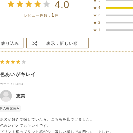
★
5
4.0
★
4
1
★
3
レビュー件数：
件
★
2
★
1
絞り込み
表示：新しい順
色あいがキレイ
カラー：HONU
恵美
購入確認済み
ホヌが好きで探していたら、こちらを見つけました。
色合いがとてもキレイです。
プリント柄のプリント感が少し寂しい感じで星四つにしました。