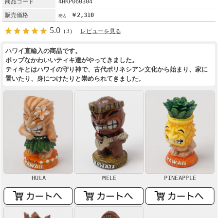
商品コード
4HKP060304
販売価格
￥2,310
5.0
（3）
レビューを見る
ハワイ直輸入の商品です。
ポップなかわいいティキ達がやってきました。
ティキとはハワイの守り神で、古代ポリネシアン文化から始まり、家に
置いたり、身につけたりと崇められてきました。
HULA
MELE
PINEAPPLE