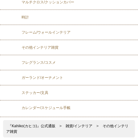
マルチクロス/クッションカバー
時計
フレーム/ウォールインテリア
その他インテリア雑貨
フレグランス/コスメ
ガーランド/オーナメント
ステッカー/文具
カレンダー/スケジュール手帳
『Kahiko(カヒコ)』公式通販
>
雑貨/インテリア
>
その他インテリ
ア雑貨