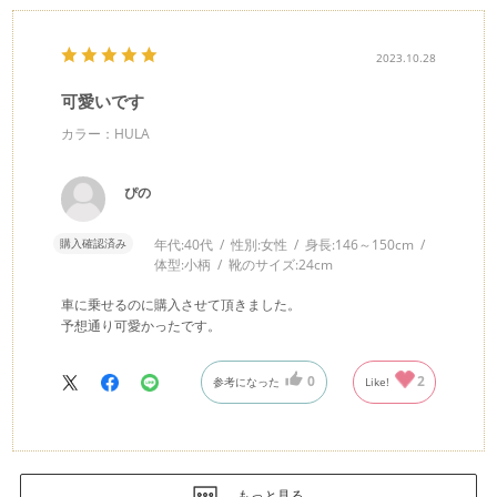
2023.10.28
可愛いです
カラー：HULA
ぴの
購入確認済み
年代:
40代
性別:
女性
身長:
146～150cm
体型:
小柄
靴のサイズ:
24cm
車に乗せるのに購入させて頂きました。
予想通り可愛かったです。
0
2
参考になった
Like!
もっと見る