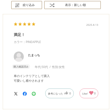
絞り込み
表示：新しい順
2025.8.13
満足！
カラー：PINEAPPLE
たまっち
購入確認済み
年代:
50代
性別:
女性
車のインテリアとして購入
可愛いし癒やされます
0
0
参考になった
Like!